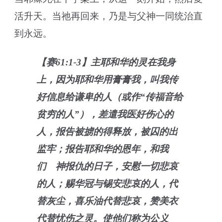
活升天。当祂再回来，乃是与父神一同统治直
到永远。
【赛61:1-3】主耶和华的灵在我身
上，因为耶和华用膏膏我，叫我传
好信息给谦卑的人（或作“传福音给
贫穷的人”），差遣我医好伤心的
人，报告被掳的得释放，被囚的出
监牢；报告耶和华的恩年，和我
们 神报仇的日子，安慰一切悲哀
的人；赐华冠与锡安悲哀的人，代
替灰尘，喜乐油代替悲哀，赞美衣
代替忧伤之灵。使他们称为公义