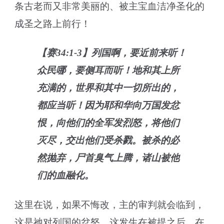
条古老而又非常美丽的、被主宝血洁净圣化的
成圣之路上前行！
【赛34:1-3】列国啊，要近前来听！
众民哪，要侧耳而听！地和其上所
充满的，世界和其中一切所出的，
都应当听！因为耶和华向万国发忿
恨，向他们的全军发烈怒，将他们
灭尽，交出他们受杀戮。被杀的必
然抛弃，尸首臭气上腾，诸山被他
们的血融化。
这里在说，如果不悔改，主的审判就会临到，
这是祂对列国的忿怒。这发生在被提之后。在