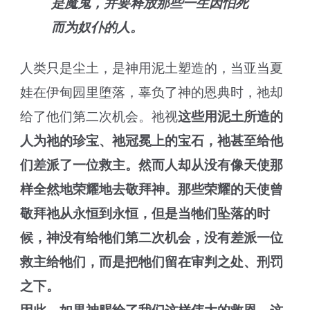
是魔鬼，并要释放那些一生因怕死
而为奴仆的人。
人类只是尘土，是神用泥土塑造的，当亚当夏
娃在伊甸园里堕落，辜负了神的恩典时，祂却
给了他们第二次机会。祂视
这些用泥土所造的
人为祂的珍宝、祂冠冕上的宝石，祂甚至给他
们差派了一位救主。然而人却从没有像天使那
样全然地荣耀地去敬拜神。那些荣耀的天使曾
敬拜祂从永恒到永恒，但是当牠们坠落的时
候，神没有给牠们第二次机会，没有差派一位
救主给牠们，而是把牠们留在审判之处、刑罚
之下。