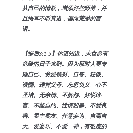
从自己的情欲，增添好些师傅，并
且掩耳不听真道，偏向荒渺的言
语。
【提后3:1-5】你该知道，末世必有
危险的日子来到。因为那时人要专
顾自己、贪爱钱财、自夸、狂傲、
谤讟、违背父母、忘恩负义、心不
圣洁、无亲情、不解怨、好说谗
言、不能自约、性情凶暴、不爱良
善、卖主卖友、任意妄为、自高自
大、爱宴乐、不爱 神，有敬虔的