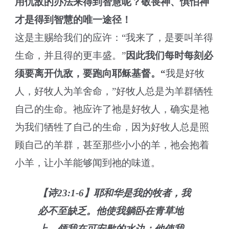
用仇敌的办法来得到智慧呢？敬畏神、惧怕神
才是得到智慧的唯一途径！
这是主赐给我们的应许：“我来了，是要叫羊得
生命，并且得的更丰盛。”
因此我们每时每刻必
须要离开仇敌，要跑向耶稣基督。“
我是好牧
人，好牧人为羊舍命，”好牧人总是为羊群牺牲
自己的生命。祂应许了祂是好牧人，确实是祂
为我们牺牲了自己的生命，因为好牧人总是照
顾自己的羊群，甚至那些小小的羊，祂会抱着
小羊，让小羊能够闻到祂的味道。
【诗23:1-6】耶和华是我的牧者，我
必不至缺乏。他使我躺卧在青草地
上，领我在可安歇的水边；他使我