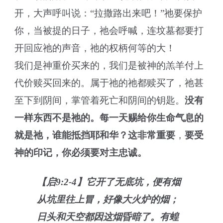
开，大声呼叫说：“拉撒路出来吧！”祂要保护
你，当被提的日子，祂会呼喊，连坟墓都要打
开回应祂的声音，祂的权柄何等的大！
我们是神重价买来的，我们是被神的羔羊付上
代价赎买回来的。属于祂的祂都赎买了，祂甚
至下到阴间，掌管着死亡和阴间的钥匙。
没有
一样东西不是祂的。每一天赐给你生命气息的
就是祂，谁能抵挡耶和华？这非常重要
，
要受
神的印记，你必须要对主忠诚。
【启9:2-4】它开了无底坑，便有烟
从坑里往上冒，好像大火炉的烟；
日头和天空都因这烟昏暗了。有蝗