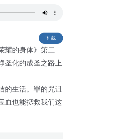
下载
荣耀的身体》第二
净圣化的成圣之路上
洁的生活。罪的咒诅
宝血也能拯救我们这