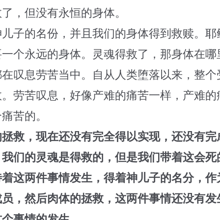
救了，但没有永恒的身体。
神儿子的名份，并且我们的身体得到救赎。耶
要一个永远的身体。灵魂得救了，那身体在哪
都在叹息劳苦当中。自从人类堕落以来，整个
救。劳苦叹息，好像产难的痛苦一样，产难的
个痛苦的。
的拯救，现在还没有完全得以实现，还没有完
。我们的灵魂是得救的，但是我们带着这会死
待着这两件事情发生，得着神儿子的名分，作
成员，然后肉体的拯救，这两件事情还没有发
这个事情的发生。