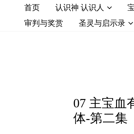
Skip
首页
认识神 认识人
to
审判与奖赏
圣灵与启示录
content
07 主宝
体-第二集