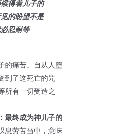
等候得着儿子的
所见的盼望不是
就必忍耐等
子的痛苦。自从人堕
受到了这死亡的咒
等所有一切受造之
：最终成为神儿子的
叹息劳苦当中，意味