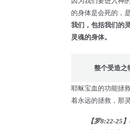
因为我们要进入神
的身体是会死的，
我们，包括我们的
灵魂的身体。
整个受造之
耶稣宝血的功能拯
着永远的拯救，那
【罗8:22-