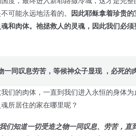
的国度，最终进入新耶路撒冷城，这才是完整
是不可能永远地活着的。
因此耶稣拿着珍贵的
灵魂和肉体。祂拯救人的灵魂，因此我们必须
物一同叹息劳苦，等候神众子显现 ，必死的
救我们的肉体，一直到我们进入永恒的身体为
灵魂所居住的家在哪里呢？
25】我们知道一切受造之物一同叹息、劳苦，