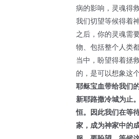
病的影响，灵魂得
我们切望等候得着
之后，你的灵魂需
物、包括整个人类
当中，盼望得着拯
的，是可以想象这
耶稣宝血带给我们
新耶路撒冷城为止
恒。因此我们在等
家，成为神家中的
服，要盼望，等候