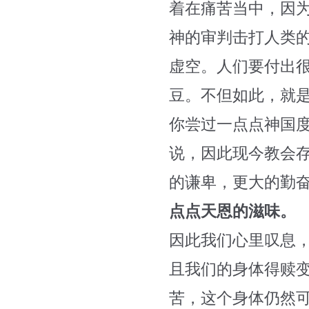
着在痛苦当中，因
神的审判击打人类
虚空。人们要付出
豆。不但如此，就
你尝过一点点神国
说，因此现今教会
的谦卑，更大的勤
点点天恩的滋味。
因此我们心里叹息
且我们的身体得赎
苦，这个身体仍然可