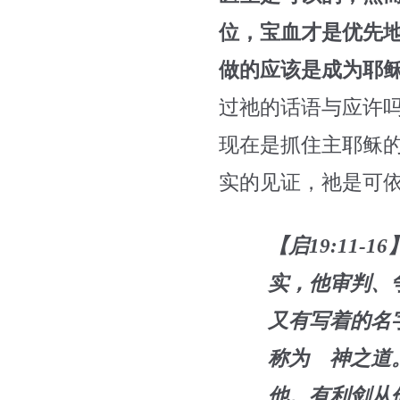
位，宝血才是优先
做的应该是成为耶
过祂的话语与应许
现在是抓住主耶稣
实的见证，祂是可
【启19:11
实，他审判、
又有写着的名
称为 神之道
他。有利剑从