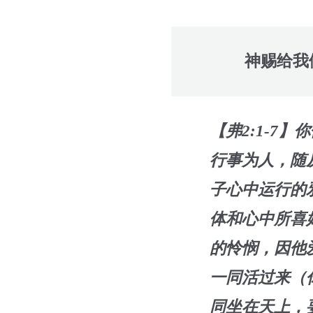
神赐给我
【弗2:1-
行事为人，随
子心中运行的
体和心中所喜
的怜悯，因他
一同活过来（
同坐在天上，