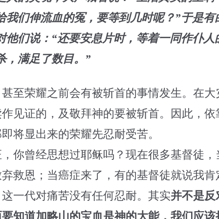
给我们伸流血的冤，要等到几时呢？”于是有
对他们说：“还要安息片时，等着一同作仆人
杀，满足了数目。”
，甚至荣耀之前会有被斩首的事情发生。在大
赎作见证的，及敬拜神的要被斩首。因此，依
那即将显出来的荣耀先忍耐受苦。
证，你曾经思想过耶稣吗？现在很多基督徒，
放弃救恩；当癌症来了，有的基督徒就说我肯
。这一代对痛苦没有任何忍耐。其实
并不是反
而要知道加略山的宝血是神的大能，我们应该