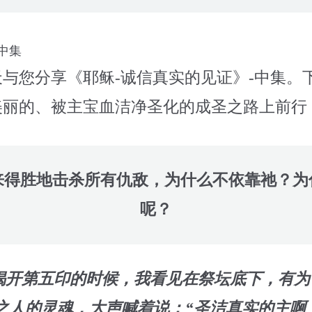
-中集
与您分享《耶稣-诚信真实的见证》-中集。
美丽的、被主宝血洁净圣化的成圣之路上前行
来得胜地击杀所有仇敌，为什么不依靠祂？为
呢？
1】揭开第五印的时候，我看见在祭坛底下，有
之人的灵魂，大声喊着说：“圣洁真实的主啊