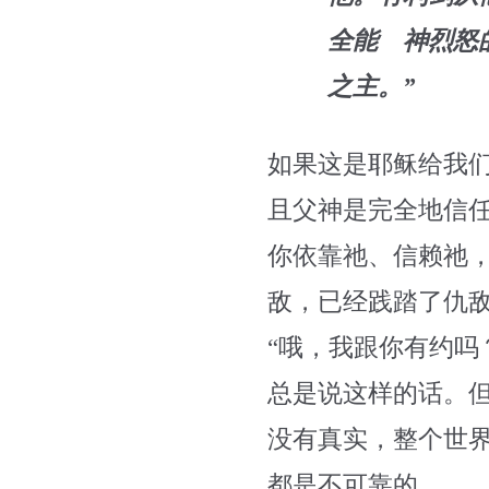
全能 神烈怒
之主。”
如果这是耶稣给我
且父神是完全地信
你依靠祂、信赖祂
敌，已经践踏了仇
“哦，我跟你有约吗
总是说这样的话。
没有真实，整个世
都是不可靠的。