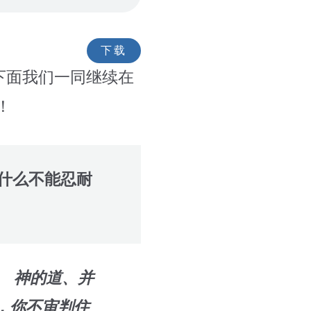
下载
下面我们一同继续在
！
什么不能忍耐
为 神的道、并
，你不审判住