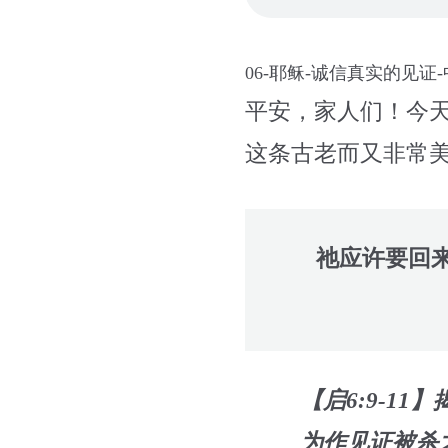
06-耶稣-诚信真实的见证
平安，家人们！今天
这条古老而又非常
祂应许要回
【启6:9-1
为作见证被杀