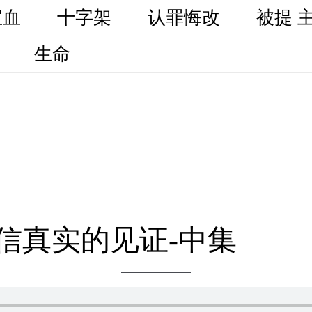
宝血
十字架
认罪悔改
被提 
生命
-诚信真实的见证-中集