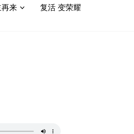
主再来
复活 变荣耀
Sear