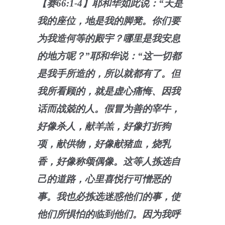
【赛66:1-4】耶和华如此说：“天是
我的座位，地是我的脚凳。你们要
为我造何等的殿宇？哪里是我安息
的地方呢？”耶和华说：“这一切都
是我手所造的，所以就都有了。但
我所看顾的，就是虚心痛悔、因我
话而战兢的人。假冒为善的宰牛，
好像杀人，献羊羔，好像打折狗
项，献供物，好像献猪血，烧乳
香，好像称颂偶像。这等人拣选自
己的道路，心里喜悦行可憎恶的
事。我也必拣选迷惑他们的事，使
他们所惧怕的临到他们。因为我呼