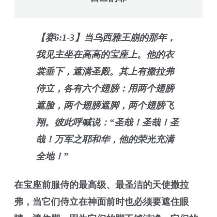
【赛6:1-3】当乌西雅王崩的那年，
我见主坐在高高的宝座上。他的衣
裳垂下，遮满圣殿。其上有撒拉弗
侍立，各有六个翅膀：用两个翅膀
遮脸，两个翅膀遮脚，两个翅膀飞
翔。彼此呼喊说：“圣哉！圣哉！圣
哉！万军之耶和华，他的荣光充满
全地！”
在宝座前服侍的最高级、最圣洁的天使撒拉
弗，当它们侍立在神面前时也必须要遮住眼