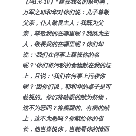
【玛1:6-10】“藐视我名的祭司啊，
万军之耶和华对你们说：儿子尊敬
父亲，仆人敬畏主人；我既为父
亲，尊敬我的在哪里呢？我既为主
人，敬畏我的在哪里呢？你们却
说：‘我们在何事上藐视你的名
呢？’你们将污秽的食物献在我的坛
上，且说：‘我们在何事上污秽你
呢？’因你们说，耶和华的桌子是可
藐视的。你们将瞎眼的献为祭物，
这不为恶吗？将瘸腿的、有病的献
上，这不为恶吗？你献给你的省
长，他岂喜悦你，岂能看你的情面