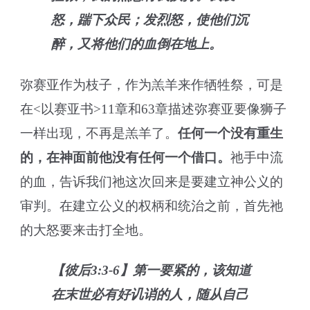
怒，踹下众民；发烈怒，使他们沉
醉，又将他们的血倒在地上。
弥赛亚作为枝子，作为羔羊来作牺牲祭，可是
在<以赛亚书>11章和63章描述弥赛亚要像狮子
一样出现，不再是羔羊了。
任何一个没有重生
的，
在
神
面前
他没有任何一个借口。
祂手中流
的血，告诉我们祂这次回来是要建立神公义的
审判。在建立公义的权柄和统治之前，首先祂
的大怒要来击打全地。
【彼后3:3-6】第一要紧的，该知道
在末世必有好讥诮的人，随从自己