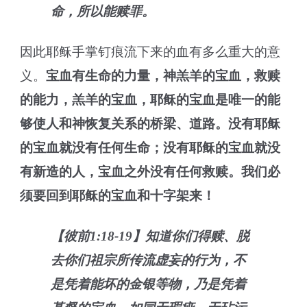
命，所以能赎罪。
因此耶稣手掌钉痕流下来的血有多么重大的意
义。
宝血有生命的力量，神羔羊的宝血，救赎
的能力，羔羊的宝血，耶稣的宝血是唯一的能
够
使人
和神恢复关系的
桥梁
、道路。没有耶稣
的宝血
就
没有任何生命；没有耶稣的宝血
就
没
有新造的人
，
宝血之外没有任何救赎。
我
们
必
须要
回到耶稣
的
宝血和十字架来
！
【彼前1:18-19】知道你们得赎、脱
去你们祖宗所传流虚妄的行为，不
是凭着能坏的金银等物，乃是凭着