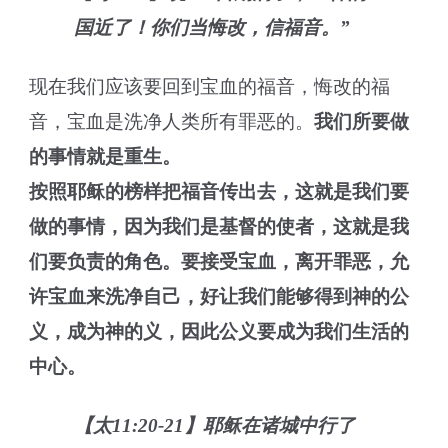
国近了！你们当悔改，信福音。”
现在我们应该要回到宝血的福音，悔改的福
音，宝血是洗净人类所有罪恶的。
我们
所要做
的事情就是重生
。
按照
耶稣
的榜样把福音传出去，
这就是我们要
做的事情，因为我们是基督的使者，这就是
我
们
要负责
的角色。
要接受宝血，离开罪恶，允
许宝血
来
洗净
自己
，好让
我们
能够
得到
神的公
义，
成为神的义
，
因此公义要成为
我们
生活的
中心。
【太11:20-21】耶稣在诸城中行了