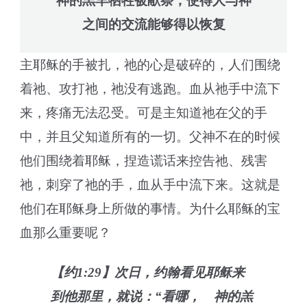
神的羔羊牺牲被献祭，使得人与神
之间的交流能够得以恢复
主耶稣的手被扎，祂的心是破碎的，人们围绕
着祂、攻打祂，祂没有逃跑。血从祂手中流下
来，疼痛无法忍受。可是主知道祂在父的手
中，并且父知道所有的一切。父神不在的时候
他们围绕着耶稣，捏造谎话来控告祂、残害
祂，刺穿了祂的手，血从手中流下来。这就是
他们在耶稣身上所做的事情。为什么耶稣的宝
血那么重要呢？
【约1:29】次日，约翰看见耶稣来
到他那里，就说：“看哪， 神的羔