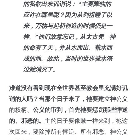
的私欲出来讥诮说： “主要降临的
应许在哪里呢？因为从列祖睡了以
来，万物与起初创造的时候仍是一
样。”他们故意忘记，从太古凭 神
的命有了天，并从水而出、藉水而
成的地。故此，当时的世界被水淹
没就消灭了。
难道没有看到现在全世界
甚至教会里充满
好讥
诮的人吗？
当那个日子来了，祂要建立
神
公义
的权柄、
公义的审判
，
首先祂要惩罚那些悖逆
的
、
邪恶的。
主的日子要像贼一样来到，祂这
次回来，要除掉所有悖逆、所有邪恶。神公义