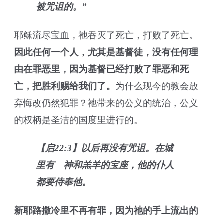
被咒诅的。”
耶稣流尽宝血，祂吞灭了死亡，打败了死亡。
因此
任何一个人，
尤其是基督徒
，
没有任何理
由在罪恶里，因为
基督
已经打败了
罪恶
和
死
亡
，把胜利
赐给我们了
。
为什么现今的教会放
弃悔改仍然犯罪？祂带来的公义的统治，公义
的权柄是圣洁的国度里进行的。
【启22:3】以后再没有咒诅。在城
里有 神和羔羊的宝座，他的仆人
都要侍奉他。
新耶路撒冷里不再有罪，因为祂的手上流出的