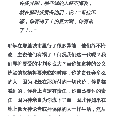
许多异能，那些城的人终不悔改，
就在那时候责备他们，说：“哥拉汛
哪，你有祸了！伯赛大啊，你有祸
了！…”
耶稣
在那些城市里行了很多异能，他们
终
不悔
改，
主说他们有祸了！
何况
我们这一代
呢？
我
们
即将
要受的
审判多么大？当你
知道
神的
公义
统治
的权柄将要来
临的时候
，
你的责任
会多么
的大
。
因为
耶稣
在那
所
付的
一切
代价，
你是都
看到的
，你身上肯定有责任，
你自己
要付的责
任。因为神亲自为你流下了血
。
因此你
如果
在
地
上像无神论
者或拜偶像的人一样
生活，
然后