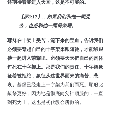
还
期待着
能
进入天堂
，这
是不可能
的
。
【罗8:17】…如果我们和他一同受
苦，也必和他一同得荣耀。
耶稣
在十架上
受
苦，流下来的宝血，告诉
我
们
必须要背起自己的十字架
来
跟随祂，才能够跟
祂一起进入荣耀里。必须要天天把
自己
的肉体
钉死在十字架上。那是
我们
的责任。十字架象
征着被拒绝，象征从这世界而来的痛苦、悲
哀。
基督已经走上十字架为我们而死。顺服比
献祭更好，因为祂是彻底向父神顺服的，一直
到死为止，这也是初代教会所做的。