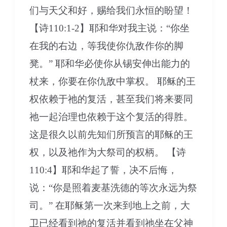
们与天父和好，赐给我们永恒的盼望！
【诗110:1-2】耶和华对我主说：“你坐
在我的右边，等我使你仇敌作你的脚
凳。” 耶和华必使你从锡安伸出能力的
杖来，你要在你仇敌中掌权。 耶稣的王
权依赖于祂的复活，甚至我们将来要同
祂一起治理也依赖于这个复活的得胜。
这是很久以前先知们所预言的耶稣的王
权，以及祂作为大祭司的权柄。 【诗
110:4】耶和华起了誓，决不后悔，
说：“你是照着麦基洗德的等次永远为祭
司。” 在耶稣第一次来到地上之前，大
卫已经看到祂的复活并看到祂坐在父神