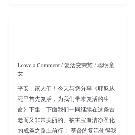
恒
荣
耀
06 耶稣从死里首先复
的
活，为我们带来复活的生
身
命-下集
体-
上
Leave a Comment
/
复活变荣耀
/
聪明童
女
集
平安，家人们！今天与您分享《耶稣从
死里首先复活，为我们带来复活的生
命》下集。下面我们一同继续在这条古
老而又非常美丽的、被主宝血洁净圣化
的成圣之路上前行！ 基督的复活使得我