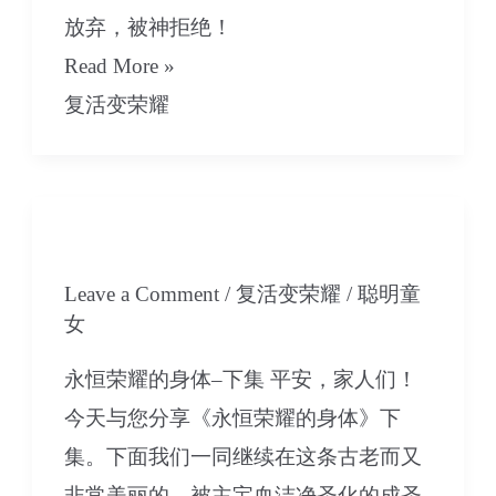
放弃，被神拒绝！
09
Read More »
打
复活变荣耀
败
死
亡-
08 永恒荣耀的身体-下集
上
Leave a Comment
/
复活变荣耀
/
聪明童
集
女
永恒荣耀的身体–下集 平安，家人们！
今天与您分享《永恒荣耀的身体》下
集。下面我们一同继续在这条古老而又
非常美丽的、被主宝血洁净圣化的成圣