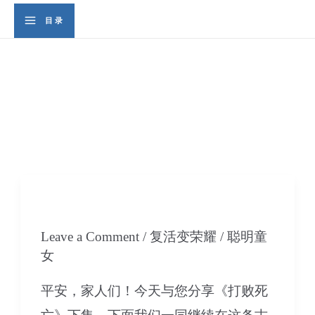
Skip
Se
目录
Main
to
content
Menu
复活变荣耀
10 打败死亡-下集
Leave a Comment
/
复活变荣耀
/
聪明童
女
平安，家人们！今天与您分享《打败死