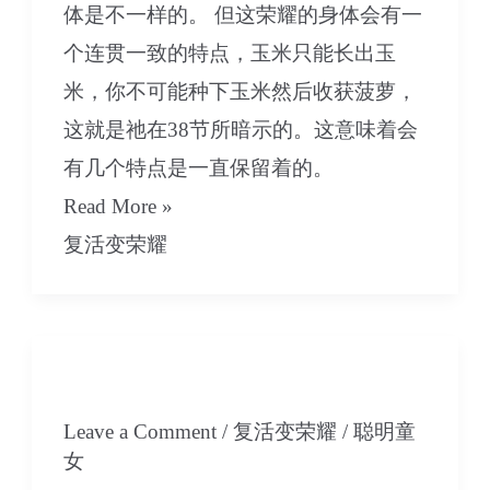
体是不一样的。 但这荣耀的身体会有一
个连贯一致的特点，玉米只能长出玉
米，你不可能种下玉米然后收获菠萝，
这就是祂在38节所暗示的。这意味着会
有几个特点是一直保留着的。
08
Read More »
永
复活变荣耀
恒
荣
耀
07 永恒荣耀的身体-上集
的
Leave a Comment
/
复活变荣耀
/
聪明童
身
女
体-