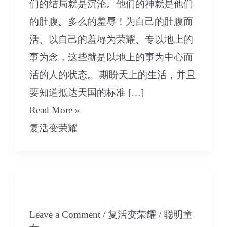
们的结局就是沉沦。他们的神就是他们
的肚腹。多么的羞辱！为自己的肚腹而
活、以自己的羞辱为荣耀、专以地上的
事为念，这些就是以地上的事为中心而
活的人的状态。 期盼天上的生活，并且
要知道抵达天国的标准 […]
10
Read More »
打
复活变荣耀
败
死
亡-
09 打败死亡-上集
下
Leave a Comment
/
复活变荣耀
/
聪明童
集