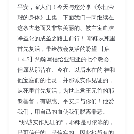
下
平安，家人们！今天与您分享《永恒荣
集
耀的身体》上集。下面我们一同继续在
这条古老而又非常美丽的、被主宝血洁
净圣化的成圣之路上前行！ 耶稣从死里
首先复活，带给教会复活的盼望 【启
1:4-5】约翰写信给亚细亚的七个教会。
但愿从那昔在、今在、以后永在的 神和
他宝座前的七灵，并那诚实作见证的，
从死里首先复活，为世上君王元首的耶
稣基督，有恩惠、平安归与你们！他爱
我们，用自己的血使我们脱离罪恶。
“那诚实作见证的”，耶稣是可依靠的，
是可信任的，是信实的，因此祂所有的