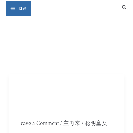
Skip
Sear
目录
Main
to
content
Menu
主再来
11 每个人都有忧愁的时
候，而在祂必有答案-下
集
Leave a Comment
/
主再来
/
聪明童女