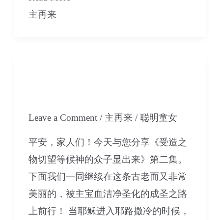
受
主再来
造
之
物
08 受造之物切望等候神
切
的众子显出来-第2集
望
等
Leave a Comment
/
主再来
/
聪明童女
候
平安，家人们！今天与您分享《受造之
神
物切望等候神的众子显出来》第二集。
的
下面我们一同继续在这条古老而又非常
众
美丽的，被主宝血洁净圣化的成圣之路
子
上前行！ 当耶稣进入耶路撒冷的时候，