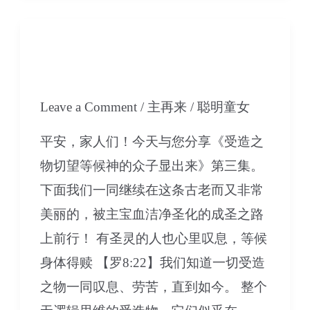
人
都
09 受造之物切望等候神
有
的众子显出来-第3集
忧
愁
Leave a Comment
/
主再来
/
聪明童女
的
平安，家人们！今天与您分享《受造之
时
物切望等候神的众子显出来》第三集。
候，
下面我们一同继续在这条古老而又非常
而
美丽的，被主宝血洁净圣化的成圣之路
在
上前行！ 有圣灵的人也心里叹息，等候
祂
身体得赎 【罗8:22】我们知道一切受造
必
之物一同叹息、劳苦，直到如今。 整个
有