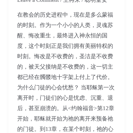
时
在教会的历史进程中，现在是多么蒙福
候，
的时刻。作为一个小小的人类，灵魂苏
而
醒、悔改重生，最终进入神永恒的国
在
度，这个时刻正是我们拥有美丽特权的
祂
时刻。悔改是不收费的，圣洁是不收费
必
的，被天父接纳是不收费的，这一切主
有
都已经在髑髅地十字架上付上了代价。
答
为什么门徒的心会忧愁？ 当耶稣第一次
案-
离开时，门徒们的心是忧虑、沉重、退
下
后，甚至崩溃的。从<约翰福音>第12章
集
开始，耶稣就开始为祂的离开来预备祂
的门徒。到13章，在某个时刻，祂的心