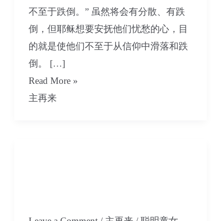
不至于跌倒。” 虽然将会有分散、有跌
倒，但耶稣想要安抚他们忧愁的心，目
的就是使他们不至于从信仰中滑落和跌
倒。 […]
11
Read More »
每
主再来
个
人
都
10 每个人都有忧愁的时
有
候，而在祂必有答案-上
忧
集
愁
的
Leave a Comment
/
主再来
/
聪明童女